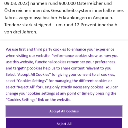
09.03.2022) nahmen rund 900.000 Österreicher und
Österreicherinnen das Gesundheitssystem innerhalb eines
Jahres wegen psychischer Erkrankungen in Anspruch.
Tendenz stark steigend – um rund 12 Prozent innerhalb
von drei Jahren.
Alleinsein und Einsamkeit
We use first and third party cookies to enhance your experience
unterscheiden
when visiting our website: Performance cookies show us how you
use this website, functional cookies remember your preferences
and targeting cookies help us to share content relevant to you.
Eingebettet in eine gesunde und stabile Umgebung
Select “Accept All Cookies” for giving your consent to all cookies,
sozialer Kontakte ermöglicht das positive Gefühl von
select “Cookies Settings” for managing the different cookies or
wohltuendem Alleinsein Momente der Stille und
select “Reject All” for using only strictly necessary cookies. You can
Entspannung.
change your cookies settings at any point of time by pressing the
“Cookies Settings” link on the website.
Einsamkeit hingegen ist ein subjektiv empfundener,
Accept All Cookies
emotional negativ besetzter Mangel. Im Rahmen
mancher Erkrankungen, der Depression beispielsweise,
Reject All
besteht das Gefühl der Einsamkeit unabhängig von den