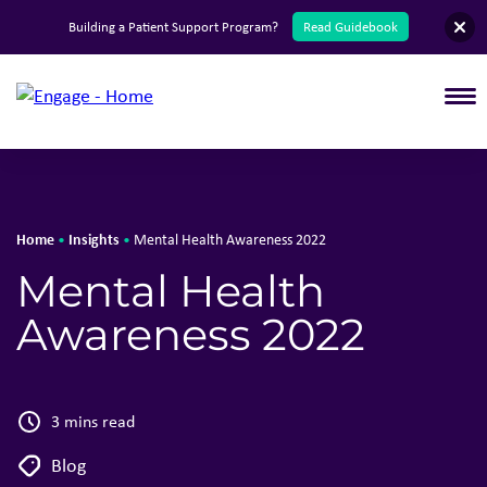
English
Building a Patient Support Program?
Read Guidebook
T
Home
Insights
•
•
Mental Health Awareness 2022
Mental Health
Awareness 2022
3 mins read
Blog