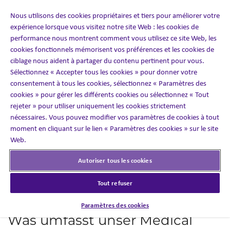
Kontaktzentren und werden zu einer nahtlosen
Schnittstelle zum wissenschaftlich-medizinischen
Nous utilisons des cookies propriétaires et tiers pour améliorer votre
expérience lorsque vous visitez notre site Web : les cookies de
Innendienst des Pharmaunternehmens. In dessen Auftrag
performance nous montrent comment vous utilisez ce site Web, les
beantworten sie allgemeine, medizinische oder
cookies fonctionnels mémorisent vos préférences et les cookies de
technische Fragen, sammeln Informationen und legen
ciblage nous aident à partager du contenu pertinent pour vous.
Berichte zur Produktsicherheit und -qualität vor.
Sélectionnez « Accepter tous les cookies » pour donner votre
consentement à tous les cookies, sélectionnez « Paramètres des
Dabei setzt Ashfield Engage mit spezialisierten Teams auf
cookies » pour gérer les différents cookies ou sélectionnez « Tout
periodische Schulungen, strenge Qualitäts- und
rejeter » pour utiliser uniquement les cookies strictement
Systemkontrollen.
nécessaires. Vous pouvez modifier vos paramètres de cookies à tout
moment en cliquant sur le lien « Paramètres des cookies » sur le site
Web.
Die Zusammenarbeit bringt positive Kosteneffekte mit
sich: so fallen neben Personalkosten auch finanzieller
Autoriser tous les cookies
Aufwand für geeignete Räumlichkeiten, Technologie,
Qualität und Compliance bis hin zu Kosten für den
Tout refuser
operativen Betrieb weg.
Paramètres des cookies
Was umfasst unser Medical