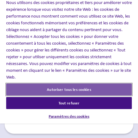
Nous utilisons des cookies propriétaires et tiers pour améliorer votre
expérience lorsque vous visitez notre site Web : les cookies de
Solutions pour les patients |
performance nous montrent comment vous utilisez ce site Web, les
Soins à domicile
cookies fonctionnels mémorisent vos préférences et les cookies de
ciblage nous aident à partager du contenu pertinent pour vous.
Dans les maisons, les communautés et les
Sélectionnez « Accepter tous les cookies » pour donner votre
hôpitaux, notre personnel infirmier, nos
consentement à tous les cookies, sélectionnez « Paramètres des
équipes de phlébotomie et nos équipes
cookies » pour gérer les différents cookies ou sélectionnez « Tout
cliniques sont des professionnels de la santé
rejeter » pour utiliser uniquement les cookies strictement
qualifiés, formés et validés pour fournir des
nécessaires. Vous pouvez modifier vos paramètres de cookies à tout
moment en cliquant sur le lien « Paramètres des cookies » sur le site
soins sécuritaires et de qualité aux patients,
Web.
et qui administrent tous les aspects du
traitement comme les perfusions
Autoriser tous les cookies
intraveineuses, les injections et les
procédures d’évaluation.
Tout refuser
Paramètres des cookies
En savoir plus