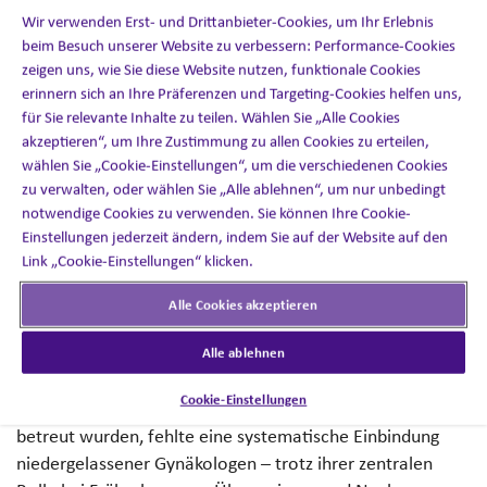
Wir verwenden Erst- und Drittanbieter-Cookies, um Ihr Erlebnis
beim Besuch unserer Website zu verbessern: Performance-Cookies
Zusammenfassung
zeigen uns, wie Sie diese Website nutzen, funktionale Cookies
erinnern sich an Ihre Präferenzen und Targeting-Cookies helfen uns,
Inizio Engage setzte Künstliche Intelligenz (KI) ein, um
für Sie relevante Inhalte zu teilen. Wählen Sie „Alle Cookies
gezielt relevante Gynäkolog:innen zu identifizieren, die
akzeptieren“, um Ihre Zustimmung zu allen Cookies zu erteilen,
HCP-Reichweite strategisch zu erweitern und durch die
wählen Sie „Cookie-Einstellungen“, um die verschiedenen Cookies
zu verwalten, oder wählen Sie „Alle ablehnen“, um nur unbedingt
koordinierte Aktivierung via Outbound-Ansprache und
notwendige Cookies zu verwenden. Sie können Ihre Cookie-
Field-DARs sowohl Überweisungen in der Onkologie als
Einstellungen jederzeit ändern, indem Sie auf der Website auf den
auch die Patientenversorgung nachhaltig zu verbessern.
Link „Cookie-Einstellungen“ klicken.
Herausforderung
Alle Cookies akzeptieren
Im Zuge einer geplanten Indikationserweiterung eines
Alle ablehnen
Blockbuster-Onkologikums zeigte sich eine strategische
Cookie-Einstellungen
Lücke in der HCP-Ansprache: Während Onkologen eng
betreut wurden, fehlte eine systematische Einbindung
niedergelassener Gynäkologen – trotz ihrer zentralen