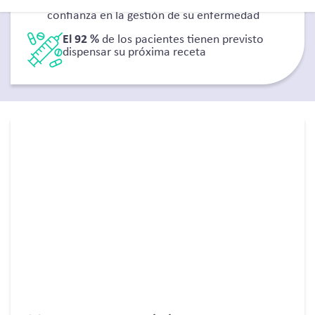
El 97 %
de los pacientes declararon tener
confianza en la gestión de su enfermedad
El 92 %
de los pacientes tienen previsto
dispensar su próxima receta