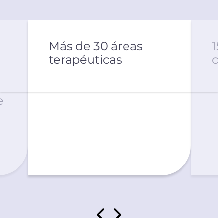
Más de 30 áreas
1
terapéuticas
c
e
a