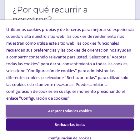
¿Por qué recurrir a
nosotros?
Utilizamos cookies propias y de terceros para mejorar su experiencia
Contamos con la experiencia terapéutica y con los
cuando visita nuestro sitio web: las cookies de rendimiento nos
pacientes para marcar una verdadera diferencia
muestran cómo utiliza este sitio web, las cookies funcionales
para los pacientes y sus cuidadores a lo largo del
recuerdan sus preferencias y las cookies de orientación nos ayudan
tratamiento. Los pacientes formados y
respaldados tendrán más probabilidades de seguir
a compartir contenido relevante para usted. Seleccione "Aceptar
el tratamiento y persistir en él, lo que se traducirá
todas las cookies" para dar su consentimiento a todas las cookies,
en los mejores resultados sanitarios que prevés.
seleccione "Configuración de cookies" para administrar las
diferentes cookies o seleccione "Rechazar todas" para utilizar solo
Basta con ver algunos de los resultados de nuestro
las cookies estrictamente necesarias. Puede cambiar la
programa de apoyo a pacientes:
configuración de cookies en cualquier momento presionando el
enlace "Configuración de cookies"
El 96 %
informó de una experiencia de
resolución en la primera llamada
Aceptar todas las cookies
El 99 %
de los pacientes se mostraron
globalmente satisfechos con su especialista de
Rechazarlas todas
apoyo
Configuración de cookies