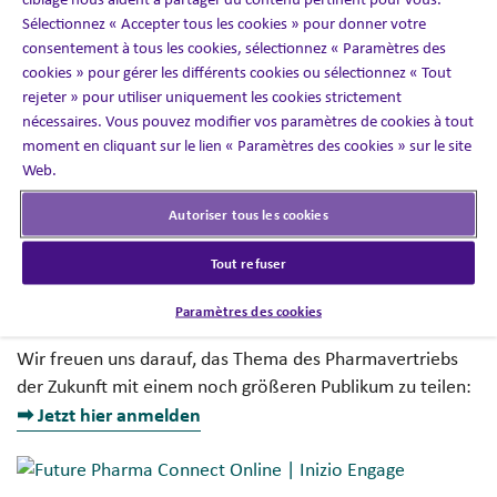
Rückmeldungen und der lebhafte Austausch unter den
Sélectionnez « Accepter tous les cookies » pour donner votre
Teilnehmern haben uns gezeigt, wie wichtig diese Themen
consentement à tous les cookies, sélectionnez « Paramètres des
für die Branche sind.
cookies » pour gérer les différents cookies ou sélectionnez « Tout
rejeter » pour utiliser uniquement les cookies strictement
? … dieses mal als Online-Veranstaltung für die DACH-
nécessaires. Vous pouvez modifier vos paramètres de cookies à tout
Region: Um sicherzustellen, dass diese Erkenntnisse nicht
moment en cliquant sur le lien « Paramètres des cookies » sur le site
auf eine regionale Veranstaltung beschränkt bleiben,
Web.
haben wir uns entschieden, eine Online-Version
Autoriser tous les cookies
anzubieten. Interessierte aus Deutschland, Österreich
und der Schweiz sind herzlich eingeladen, an der
Tout refuser
Veranstaltung teilzunehmen und von den Erfahrungen
und Insights zu profitieren.
Paramètres des cookies
Wir freuen uns darauf, das Thema des Pharmavertriebs
der Zukunft mit einem noch größeren Publikum zu teilen:
➡ Jetzt hier anmelden