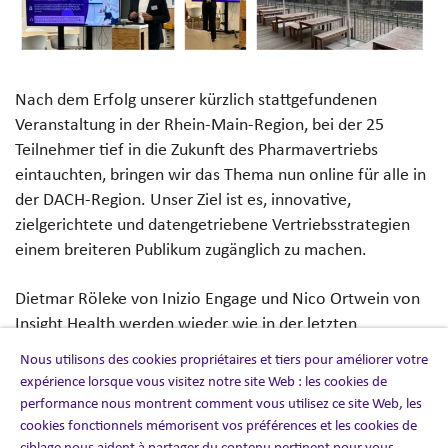
Nach dem Erfolg unserer kürzlich stattgefundenen
Veranstaltung in der Rhein-Main-Region, bei der 25
Teilnehmer tief in die Zukunft des Pharmavertriebs
eintauchten, bringen wir das Thema nun online für alle in
der DACH-Region. Unser Ziel ist es, innovative,
zielgerichtete und datengetriebene Vertriebsstrategien
einem breiteren Publikum zugänglich zu machen.
Dietmar Röleke von Inizio Engage und Nico Ortwein von
Insight Health werden wieder wie in der letzten
Veranstaltung wertvolle Einblicke in moderne
Nous utilisons des cookies propriétaires et tiers pour améliorer votre
Vertriebsstrategien und die Rolle von Daten bei der
expérience lorsque vous visitez notre site Web : les cookies de
Planung , Überwachung und Optimierung von
performance nous montrent comment vous utilisez ce site Web, les
Produkteinführungen gegeben. Die positiven
cookies fonctionnels mémorisent vos préférences et les cookies de
ciblage nous aident à partager du contenu pertinent pour vous.