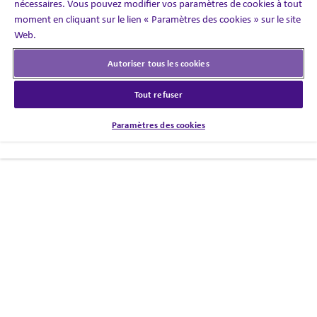
nécessaires. Vous pouvez modifier vos paramètres de cookies à tout
moment en cliquant sur le lien « Paramètres des cookies » sur le site
©2026 Engage. Tous les droits sont réservés.
Web.
Autoriser tous les cookies
Politique de confidentialité
Tout refuser
Paramètres des cookies
Paramètres des cookies