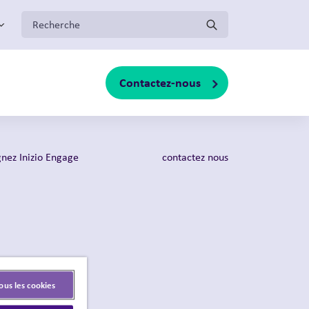
:
Contactez-nous
oggle sub-menu
gnez Inizio Engage
contactez nous
ous les cookies