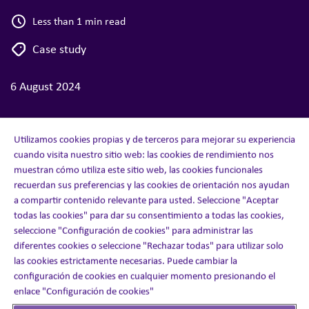
Less than 1 min read
Case study
6 August 2024
Utilizamos cookies propias y de terceros para mejorar su experiencia
cuando visita nuestro sitio web: las cookies de rendimiento nos
muestran cómo utiliza este sitio web, las cookies funcionales
recuerdan sus preferencias y las cookies de orientación nos ayudan
a compartir contenido relevante para usted. Seleccione "Aceptar
Case Study (US)
todas las cookies" para dar su consentimiento a todas las cookies,
seleccione "Configuración de cookies" para administrar las
The Challenge
diferentes cookies o seleccione "Rechazar todas" para utilizar solo
las cookies estrictamente necesarias. Puede cambiar la
configuración de cookies en cualquier momento presionando el
Client was looking to improve conversion rates for a
enlace "Configuración de cookies"
medical device product entering a crowded market,
reduce prescription abandonment, and increase speed to