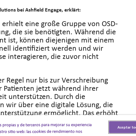
lutions bei Ashfield Engage, erklärt:
t erhielt eine große Gruppe von OSD-
ung, die sie benötigten. Während die
nt ist, können diejenigen mit einem
ell identifiziert werden und wir
e interagieren, die zuvor nicht
r Regel nur bis zur Verschreibung
Patienten jetzt während ihrer
it unterstützen. Durch die
n wir über eine digitale Lösung, die
 Unterstützung ermöglicht. Das erhöht
bessert die Gesundheit und das
s propias y de terceros para mejorar su experiencia
fristig.”
Aceptar to
stro sitio web: las cookies de rendimiento nos