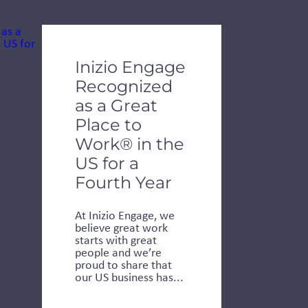
de dots.
Inizio Engage
Recognized
as a Great
Place to
Work® in the
US for a
Fourth Year
At Inizio Engage, we
believe great work
starts with great
people and we’re
proud to share that
our US business has...