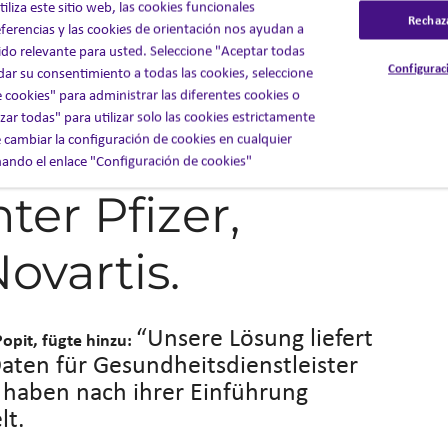
liza este sitio web, las cookies funcionales
Rechaz
nse-Technologie
ferencias y las cookies de orientación nos ayudan a
do relevante para usted. Seleccione "Aceptar todas
Configurac
 dar su consentimiento a todas las cookies, seleccione
i vielen großen
 cookies" para administrar las diferentes cookies o
ar todas" para utilizar solo las cookies estrictamente
 cambiar la configuración de cookies en cualquier
rnehmen im
ndo el enlace "Configuración de cookies"
ter Pfizer,
ovartis.
“Unsere Lösung liefert
pit, fügte hinzu:
aten für Gesundheitsdienstleister
haben nach ihrer Einführung
lt.