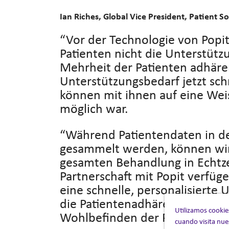
Ian Riches, Global Vice President, Patient So
“Vor der Technologie von Popi
Patienten nicht die Unterstütz
Mehrheit der Patienten adhäre
Unterstützungsbedarf jetzt schn
können mit ihnen auf eine Weis
möglich war.
“Während Patientendaten in de
gesammelt werden, können wir 
gesamten Behandlung in Echtze
Partnerschaft mit Popit verfüge
eine schnelle, personalisierte
die Patientenadhärenz und ver
Utilizamos cookie
Wohlbefinden der Patienten lang
cuando visita nue