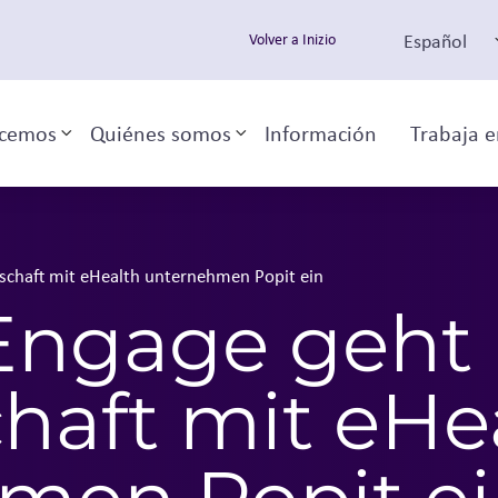
Español
Volver a Inizio
cemos
Quiénes somos
Información
Trabaja e
Toggle sub-menu
Toggle sub-menu
rschaft mit eHealth unternehmen Popit ein
 Engage geht
haft mit eHe