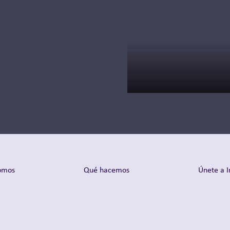
commercialization
and client strategy.
Leer más
omos
Qué hacemos
Únete a I