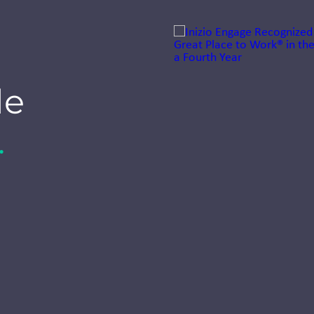
Jump to a slide with the sli
Dr. Arno
Wilhelm
de
appointed
Director
.
Growth &
Client
Solutions
DACH at
Inizio Engage
Dr. Arno Wilhelm joins
Inizio Engage to lead
Growth & Client
Solutions DACH for
pharma