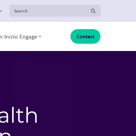
Search for:
n Inizio Engage
Contact
Toggle sub-menu
alth