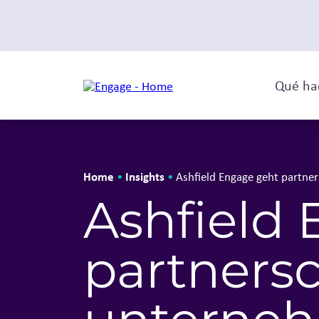
Qué ha
Home
Insights
•
•
Ashfield Engage geht partne
Ashfield
partnersc