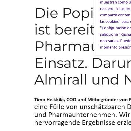
muestran cómo uti
Die Popit Se
recuerdan sus pre
compartir conteni
las cookies" para
ist bereits be
"Configuración de
seleccione "Rechaz
necesarias. Puede
Pharmaunte
momento presiona
Einsatz. Darun
Almirall und N
Timo Heikkilä, COO und Mitbegründer von Po
eine Fülle von unschätzbaren D
und Pharmaunternehmen. Wir 
hervorragende Ergebnisse erzie