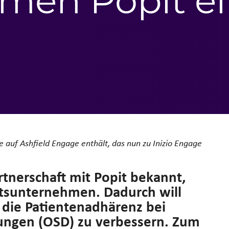
men Popit e
se auf Ashfield Engage enthält, das nun zu Inizio Engage
rtnerschaft mit Popit bekannt,
tsunternehmen. Dadurch will
 die Patientenadhärenz bei
ungen (OSD) zu verbessern. Zum